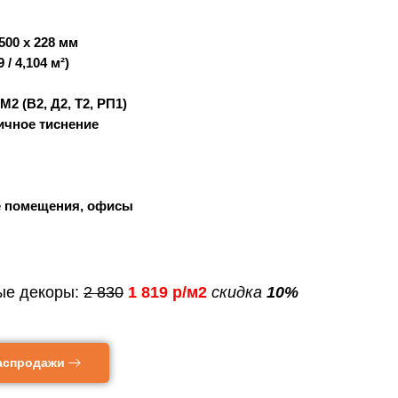
1500 x 228 мм
 / 4,104 м²)
М2 (В2, Д2, Т2, РП1)
ичное тиснение
 помещения, офисы
ые декоры:
2 830
1 819
р/м2
скидка
10%
аспродажи