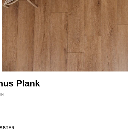
mus Plank
ки
ASTER