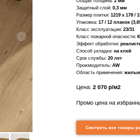
Общая толщина:
2 мм
Защитный слой:
0,3 мм
Размер плитки:
1219 x 178 / 
Упаковка:
17 / 12 планок (3,69
Класс эксплуатации:
23/31
Класс пожарной опасности:
К
Эффект обработки:
реалист
Способ укладки:
на клей
Срок службы:
20 лет
Производитель:
AW
Область применения:
жилые
Цена:
2 070 р/м2
Промо цена на избранн
Фото
Характеристики
Смотреть все товары р