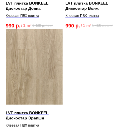
LVT плитка BONKEEL
LVT плитка BONKEEL
Дискостар Донна
Дискостар Вояж
Клеевая ПВХ плитка
Клеевая ПВХ плитка
990
р.
990
р.
/
1 m²
/
1 m²
1 465
р.
1 465
р.
/
1 m²
/
1 m²
LVT плитка BONKEEL
КОНТАКТЫ
Дискостар Эрапшн
Клеевая ПВХ плитка