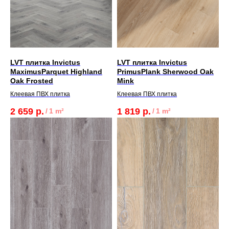
LVT плитка Invictus
LVT плитка Invictus
MaximusParquet Highland
PrimusPlank Sherwood Oak
Oak Frosted
Mink
Клеевая ПВХ плитка
Клеевая ПВХ плитка
2 659
р.
1 819
р.
/
1 m²
/
1 m²