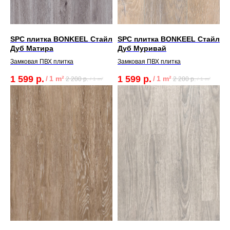
SPC плитка BONKEEL Стайл
SPC плитка BONKEEL Стайл
Дуб Матира
Дуб Муривай
Замковая ПВХ плитка
Замковая ПВХ плитка
1 599
р.
1 599
р.
/
1 m²
/
1 m²
2 200
р.
2 200
р.
/
1 m²
/
1 m²