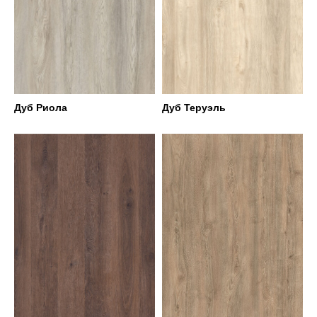
Дуб Риола
Дуб Теруэль