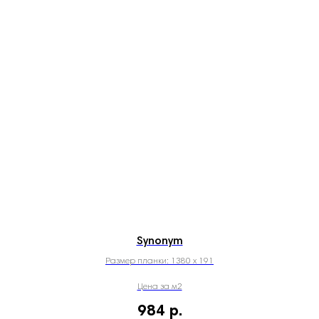
Synonym
Размер планки: 1380 х 191
Цена за м2
984
р.