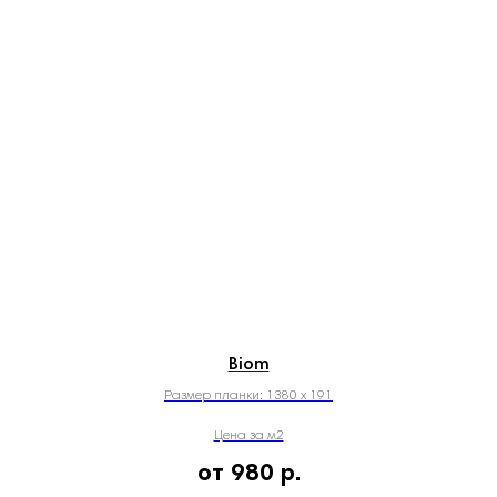
Biom
Размер планки: 1380 х 191
Цена за м2
от 980
р.