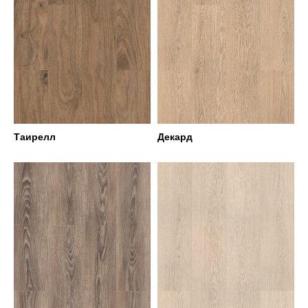
Таирелл
Декард