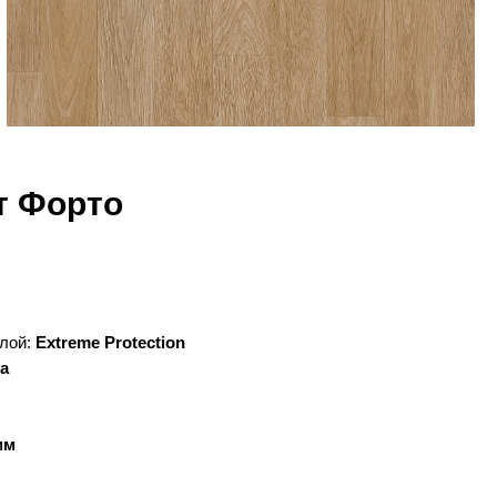
нт Форто
лой:
Extreme Protection
а
мм