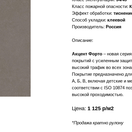
Класс пожарной опасности:
К
Эффект обработки:
тиснени
Способ укладки:
клеевой
Производитель:
Россия
Описание:
Акцент Форто
– новая сери
покрытий с усиленным защит
высокий трафик во всех зон
Покрытие предназначено для
А, Б, В, включая детские и 
Фото
Характеристики
соответствии с ISO 10874 п
высокой проходимостью.
Цена:
1 125 р/м2
*Продажа кратно рулону