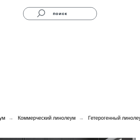
поиск
ум
→
Коммерческий линолеум
→
Гетерогенный линоле