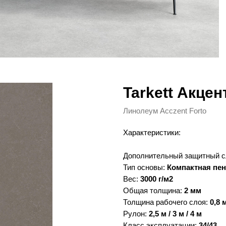
Tarkett Акце
Линолеум Acczent Forto
Характеристики:
Дополнительный защитный с
Тип основы:
Компактная пен
Вес:
3000 г/м2
Общая толщина:
2 мм
Толщина рабочего слоя:
0,8 
Рулон:
2,5 м / 3 м / 4 м
Класс эксплуатации:
34/43