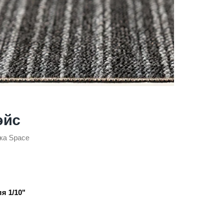
эйс
ка Space
я 1/10"