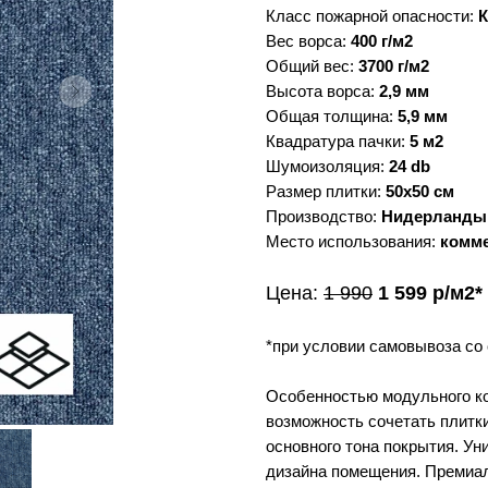
Класс пожарной опасности:
К
Вес ворса:
400 г/м2
Общий вес:
3700 г/м2
Высота ворса:
2,9 мм
Общая толщина:
5,9 мм
Квадратура пачки:
5 м2
Шумоизоляция:
24 db
Размер плитки:
50х50 см
Производство:
Нидерланды, 
Место использования:
комм
Цена:
1 990
1 599 р/м2*
*при условии самовывоза со
Особенностью модульного к
возможность сочетать плитк
основного тона покрытия. У
дизайна помещения. Премиал