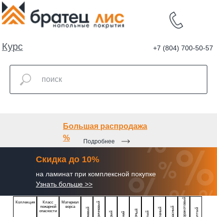
Курс
+7 (804) 700-50-57
валют
Большая распродажа
%
Подробнее
Скидка до 10%
на ламинат при комплексной покупке
Узнать больше >>
Терракотовый
Коллекция
Класс
Материал
Коричневый
пожарной
ворса
Красный
Бежевый
Зеленый
Желтый
Черный
опасности
Серый
Белый
Синий