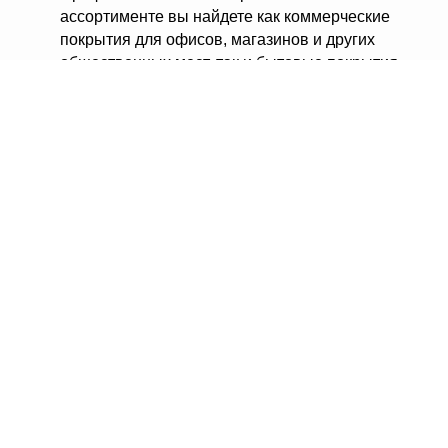
ассортименте вы найдете как коммерческие
покрытия для офисов, магазинов и других
общественных мест, так и бытовые покрытия
для создания уютной атмосферы в вашем доме.
Широкий ассортимент: у нас представлен
большой выбор ламината, линолеума,
ковролина, ковровой плитки и других видов
напольных покрытий, различных цветов и
КОНТАКТЫ
текстур.
Индивидуальный подход: Наши специалисты
помогут вам выбрать оптимальное решение,
учитывая ваши потребности и бюджет.
sales@bratec-lis.com
КОНТАКТЫ
О нас
Обратная связь
Контакты