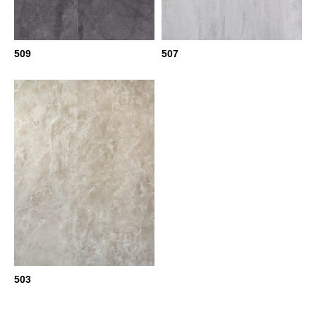
509
507
503