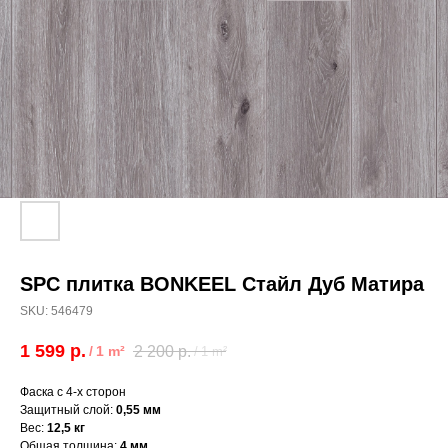
SPC плитка BONKEEL Стайл Дуб Матира
SKU:
546479
1 599
р.
/
1 m²
2 200
р.
/
1 m²
Фаска с 4-х сторон
Защитный слой:
0,55 мм
Вес:
12,5 кг
Общая толщина:
4 мм