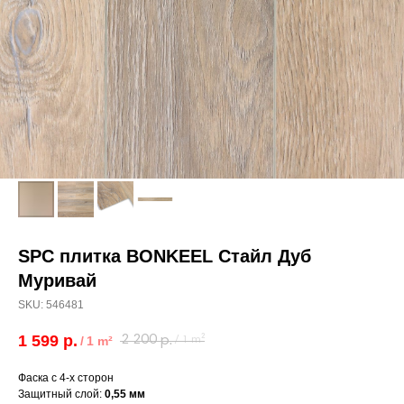
SPC плитка BONKEEL Стайл Дуб
Муривай
SKU:
546481
1 599
р.
2 200
/
1 m²
р.
/
1 m²
Фаска с 4-х сторон
Защитный слой:
0,55 мм