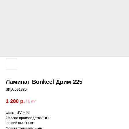
Ламинат Bonkeel Дрим 225
SKU:
591385
1 280
р.
/
1 m²
Фаска:
4V mini
Способ производства:
DPL
Общий вес:
13 кг
Общая толщина:
8 мм