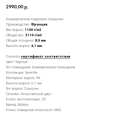
2990,00
р.
Коммерческое ковровое покрытие
Производство:
Франция
Вес ворса:
1100 г/м2
Общий вес:
2110 г/м2
Общая толщина:
8,5 мм
Высота ворса:
6,1 мм
Скачать
сертификат соответствия
Цвет: Черный
Тип помещения: Коммерческие помещения
Коллекция: Serenite
Материал ворса: PA
Высота ворса: 6,1 мм
Тип ворса: Саксони
Основа: Искуственный джут
Класс эксплуатации: 33
Бренд: Balsan
Класс пожарной опасности: КМ2